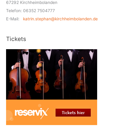
67292 Kirchheimbolanden
Telefon: 06352 7504777
E-Mail:
katrin.stephan@kirchheimbolanden.de
Tickets