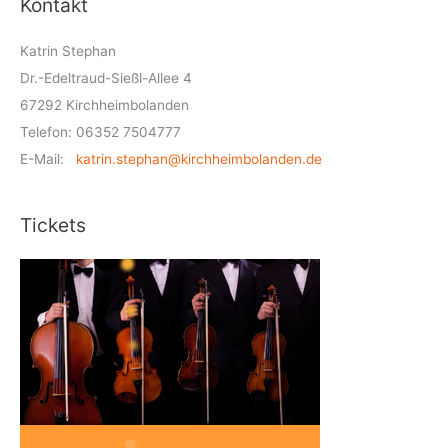
Kontakt
Katrin Stephan
Dr.-Edeltraud-Sießl-Allee 4
67292 Kirchheimbolanden
Telefon: 06352 7504777
E-Mail:
katrin.stephan@kirchheimbolanden.de
Tickets