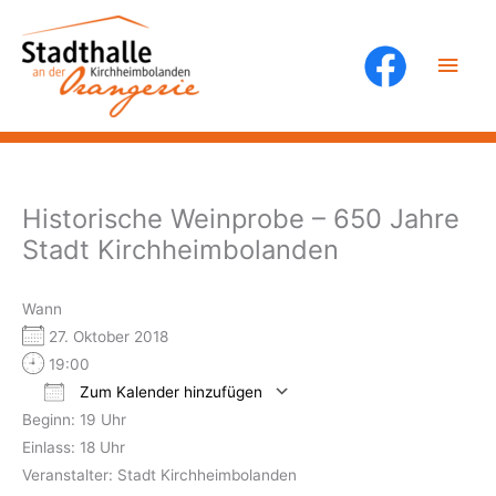
Zum
Inhalt
Hau
springen
Historische Weinprobe – 650 Jahre
Stadt Kirchheimbolanden
Wann
27. Oktober 2018
19:00
Zum Kalender hinzufügen
Beginn: 19 Uhr
ICS herunterladen
Google Kalender
Einlass: 18 Uhr
Veranstalter: Stadt Kirchheimbolanden