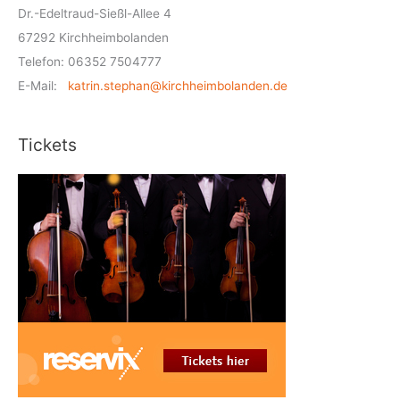
Dr.-Edeltraud-Sießl-Allee 4
67292 Kirchheimbolanden
Telefon: 06352 7504777
E-Mail:
katrin.stephan@kirchheimbolanden.de
Tickets