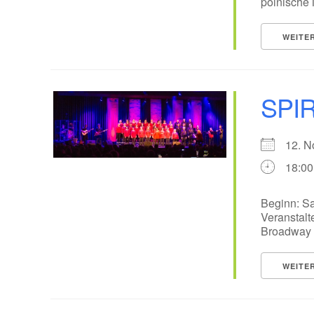
polnische M
WEITE
SPIR
12. 
18:00
Beginn: Sa
Veranstalt
Broadway A
WEITE