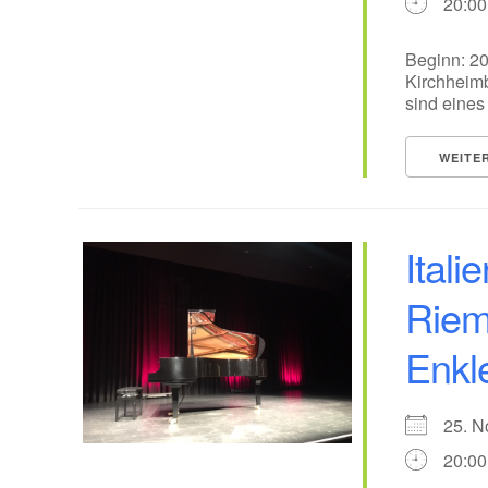
20:00
Beginn: 20
Kirchheimb
sind eines
WEITE
Itali
Rieme
Enkl
25. 
20:00