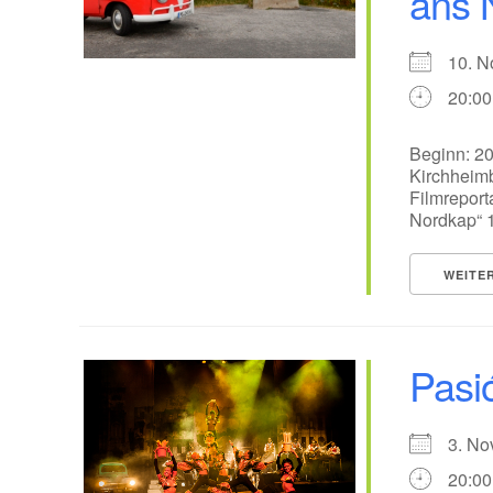
ans 
10. 
20:00
Beginn: 20
Kirchheimb
Filmreport
Nordkap“ 1
WEITE
Pasi
3. N
20:00