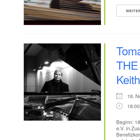
WEITE
Tomas
THE
Keith
18. 
18:00
Beginn: 18
e.V. in Zu
Benefizkon